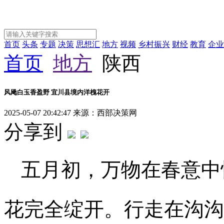
首页
头条
专题
决策
思想汇
地方
视频
乡村振兴
财经
教育
企业
首页
地方
陕西
风飏白玉香盈野 宜川县境内洋槐花开
2025-05-07 20:42:47
来源：西部决策网
分享到
五月初，万物在春意中
花完全绽开。行走在沟沟