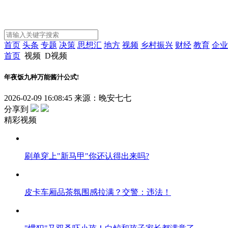
首页
头条
专题
决策
思想汇
地方
视频
乡村振兴
财经
教育
企业
首页
视频
D视频
年夜饭九种万能酱汁公式!
2026-02-09 16:08:45
来源：晚安七七
分享到
精彩视频
刷单穿上"新马甲"你还认得出来吗?
皮卡车厢品茶氛围感拉满？交警：违法！