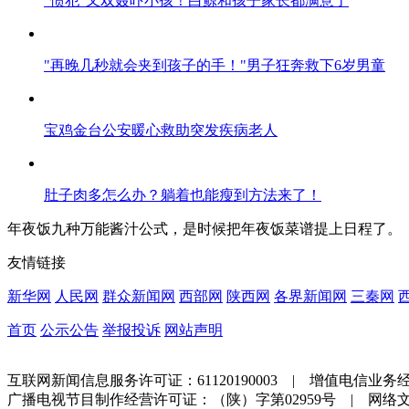
"惯犯"又双叒吓小孩！白鲸和孩子家长都满意了
"再晚几秒就会夹到孩子的手！"男子狂奔救下6岁男童
宝鸡金台公安暖心救助突发疾病老人
肚子肉多怎么办？躺着也能瘦到方法来了！
年夜饭九种万能酱汁公式，是时候把年夜饭菜谱提上日程了。
友情链接
新华网
人民网
群众新闻网
西部网
陕西网
各界新闻网
三秦网
首页
公示公告
举报投诉
网站声明
互联网新闻信息服务许可证：61120190003 | 增值电信业务经营
广播电视节目制作经营许可证：（陕）字第02959号 | 网络文化